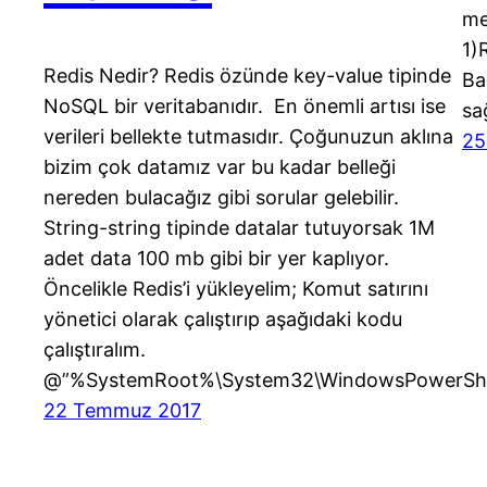
me
1)
Redis Nedir? Redis özünde key-value tipinde
Ba
NoSQL bir veritabanıdır. En önemli artısı ise
sa
verileri bellekte tutmasıdır. Çoğunuzun aklına
25
bizim çok datamız var bu kadar belleği
nereden bulacağız gibi sorular gelebilir.
String-string tipinde datalar tutuyorsak 1M
adet data 100 mb gibi bir yer kaplıyor.
Öncelikle Redis’i yükleyelim; Komut satırını
yönetici olarak çalıştırıp aşağıdaki kodu
çalıştıralım.
@”%SystemRoot%\System32\WindowsPowerShell
22 Temmuz 2017