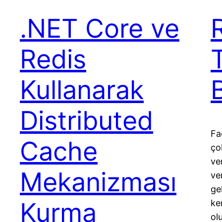
.NET Core ve
Redis
Kullanarak
Distributed
Fa
Cache
çok
ver
Mekanizması
ve
ge
Kurma
ke
ol