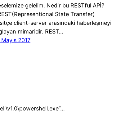
selemize gelelim. Nedir bu RESTful APİ?
REST(Representional State Transfer)
sitçe client-server arasındaki haberleşmeyi
ğlayan mimaridir. REST…
 Mayıs 2017
\v1.0\powershell.exe”…